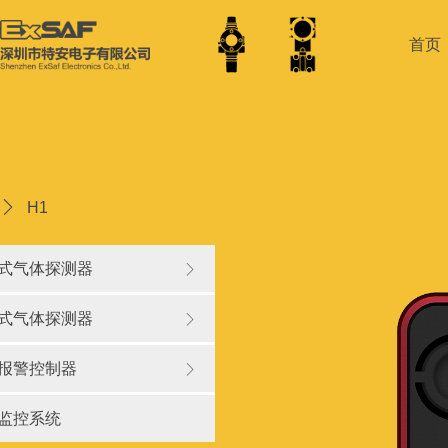
首页
ꄲ
H1
式气体探测器
ꁕ
式气体探测器
ꁕ
报警控制器
ꁕ
监控系统