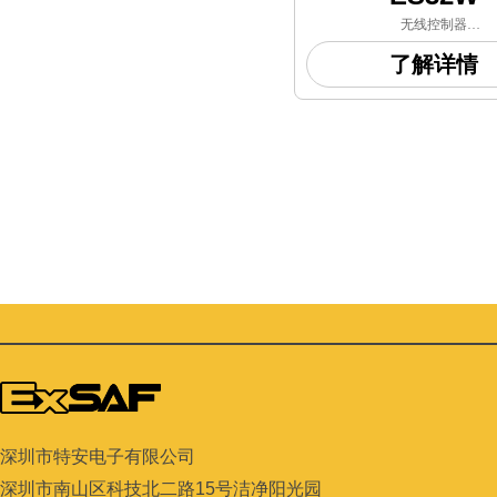
无线控制器
——
了解详情
根据使用环境的要求，主要应用
工、石油、
生物制药及化学实验室等行业领
定某区域
长期检测的气体泄漏场
深圳市特安电子有限公司
深圳市南山区科技北二路
15
号洁净阳光园