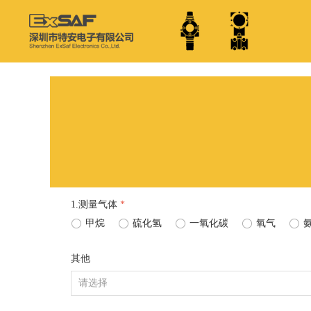
1.测量气体
*
ꀐ
甲烷
ꀐ
硫化氢
ꀐ
一氧化碳
ꀐ
氧气
ꀐ
其他