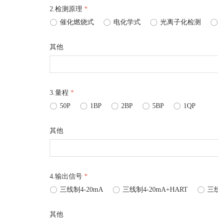
2.检测原理
*
ꀐ
催化燃烧式
ꀐ
电化学式
ꀐ
光离子化检测
ꀐ
其他
3.量程
*
ꀐ
50P
ꀐ
1BP
ꀐ
2BP
ꀐ
5BP
ꀐ
1QP
其他
4.输出信号
*
ꀐ
三线制4-20mA
ꀐ
三线制4-20mA+HART
ꀐ
三线
其他