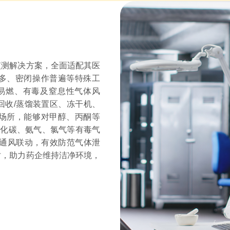
监测解决方案，全面适配其医
多、密闭操作普遍等特殊工
易燃、有毒及窒息性气体风
回收/蒸馏装置区、冻干机、
场所，能够对甲醇、丙酮等
氧化碳、氨气、氯气等有毒气
与通风联动，有效防范气体泄
时，助力药企维持洁净环境，